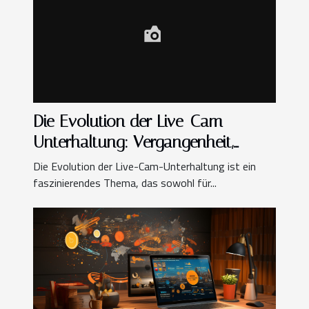
Die Evolution der Live-Cam-
Unterhaltung: Vergangenheit,
Gegenwart und Zukunft
Die Evolution der Live-Cam-Unterhaltung ist ein
faszinierendes Thema, das sowohl für...