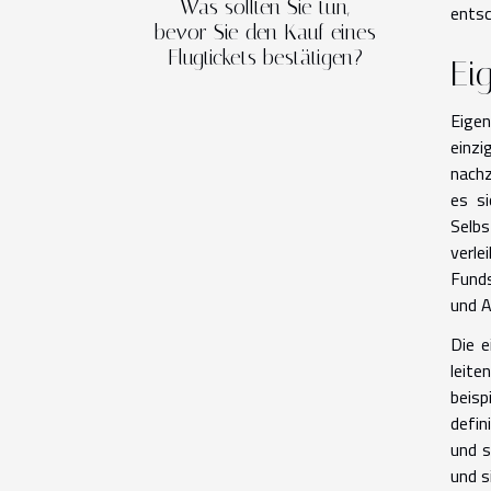
Was sollten Sie tun,
entsc
bevor Sie den Kauf eines
Flugtickets bestätigen?
Ei
Eigen
einzi
nachz
es si
Selbs
verl
Funds
und A
Die e
leite
beisp
defin
und s
und s