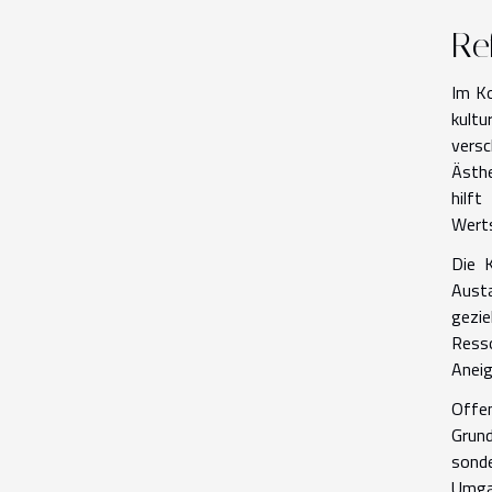
Re
Im Ko
kultu
versc
Ästh
hilft
Werts
Die 
Austa
gezie
Ress
Aneig
Offen
Grund
sonde
Umgan