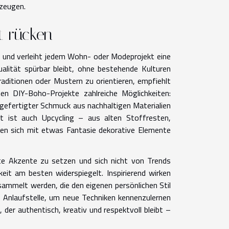
rzeugen.
t rücken
s und verleiht jedem Wohn- oder Modeprojekt eine
dualität spürbar bleibt, ohne bestehende Kulturen
raditionen oder Mustern zu orientieren, empfiehlt
nen DIY-Boho-Projekte zahlreiche Möglichkeiten:
efertigter Schmuck aus nachhaltigen Materialien
t ist auch Upcycling – aus alten Stoffresten,
en sich mit etwas Fantasie dekorative Elemente
ierte Akzente zu setzen und sich nicht von Trends
eit am besten widerspiegelt. Inspirierend wirken
ammelt werden, die den eigenen persönlichen Stil
e Anlaufstelle, um neue Techniken kennenzulernen
der authentisch, kreativ und respektvoll bleibt –