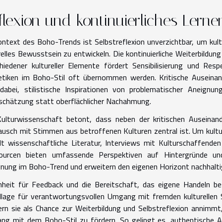
flexion und kontinuierliches Lerne
ntext des Boho-Trends ist Selbstreflexion unverzichtbar, um kult
relles Bewusstsein zu entwickeln. Die kontinuierliche Weiterbild
hiedener kultureller Elemente fördert Sensibilisierung und Re
etiken im Boho-Stil oft übernommen werden. Kritische Ausein
 dabei, stilistische Inspirationen von problematischer Aneignu
chätzung statt oberflächlicher Nachahmung.
Kulturwissenschaft betont, dass neben der kritischen Auseina
usch mit Stimmen aus betroffenen Kulturen zentral ist. Um kultur
lt wissenschaftliche Literatur, Interviews mit Kulturschaffende
ourcen bieten umfassende Perspektiven auf Hintergründe und
nung im Boho-Trend und erweitern den eigenen Horizont nachhalti
heit für Feedback und die Bereitschaft, das eigene Handeln bes
lage für verantwortungsvollen Umgang mit fremden kulturellen Sy
rn sie als Chance zur Weiterbildung und Selbstreflexion annimmt,
g mit dem Boho-Stil zu fördern. So gelingt es, authentische Au