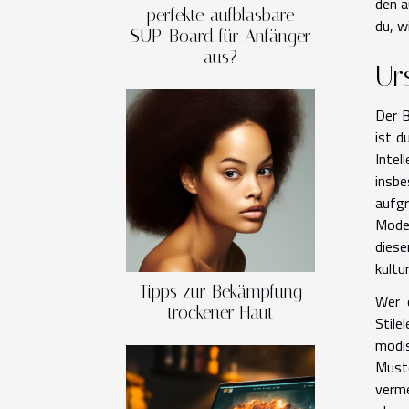
den a
perfekte aufblasbare
du, w
SUP-Board für Anfänger
aus?
Ur
Der B
ist d
Intel
insbe
aufgr
Mode 
diese
kultu
Tipps zur Bekämpfung
Wer 
trockener Haut
Stile
modis
Muste
verme