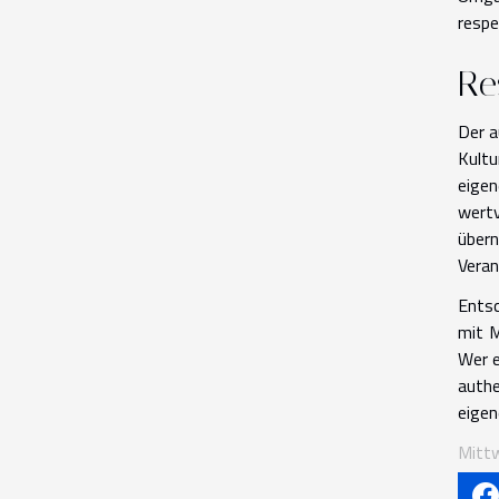
respe
Re
Der a
Kultu
eigen
wertv
über
Veran
Entsc
mit M
Wer 
authe
eigen
Mittw