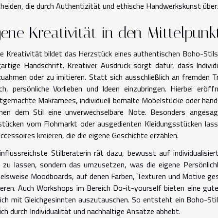
heiden, die durch Authentizität und ethische Handwerkskunst übe
gene Kreativität in den Mittelpunk
e Kreativität bildet das Herzstück eines authentischen Boho-Stil
gartige Handschrift. Kreativer Ausdruck sorgt dafür, dass Indivi
uahmen oder zu imitieren. Statt sich ausschließlich an fremden T
ch, persönliche Vorlieben und Ideen einzubringen. Hierbei eröff
tgemachte Makramees, individuell bemalte Möbelstücke oder handg
eihen dem Stil eine unverwechselbare Note. Besonders angesag
tücken vom Flohmarkt oder ausgedienten Kleidungsstücken lass
ccessoires kreieren, die die eigene Geschichte erzählen.
influssreichste Stilberaterin rät dazu, bewusst auf individualis
n zu lassen, sondern das umzusetzen, was die eigene Persönlichk
ielsweise Moodboards, auf denen Farben, Texturen und Motive ges
ieren. Auch Workshops im Bereich Do-it-yourself bieten eine gut
ich mit Gleichgesinnten auszutauschen. So entsteht ein Boho-Stil, 
ich durch Individualität und nachhaltige Ansätze abhebt.