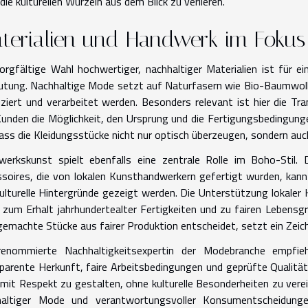
die kulturellen Wurzeln aus dem Blick zu verlieren.
terialien und Handwerk im Fokus
orgfältige Wahl hochwertiger, nachhaltiger Materialien ist für 
tung. Nachhaltige Mode setzt auf Naturfasern wie Bio-Baumwolle,
ziert und verarbeitet werden. Besonders relevant ist hier die Tra
unden die Möglichkeit, den Ursprung und die Fertigungsbedingung
dass die Kleidungsstücke nicht nur optisch überzeugen, sondern a
werkskunst spielt ebenfalls eine zentrale Rolle im Boho-Stil
soires, die von lokalen Kunsthandwerkern gefertigt wurden, kann
ulturelle Hintergründe gezeigt werden. Die Unterstützung lokaler 
 zum Erhalt jahrhundertealter Fertigkeiten und zu fairen Lebensgr
emachte Stücke aus fairer Produktion entscheidet, setzt ein Zeich
renommierte Nachhaltigkeitsexpertin der Modebranche empfieh
parente Herkunft, faire Arbeitsbedingungen und geprüfte Qualität 
mit Respekt zu gestalten, ohne kulturelle Besonderheiten zu ver
haltiger Mode und verantwortungsvoller Konsumentscheidunge