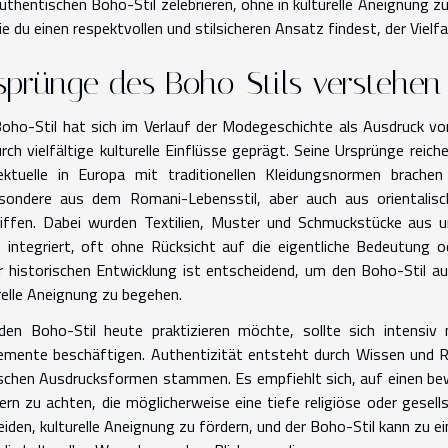
uthentischen Boho-Stil zelebrieren, ohne in kulturelle Aneignung z
ie du einen respektvollen und stilsicheren Ansatz findest, der Viel
sprünge des Boho-Stils verstehen
oho-Stil hat sich im Verlauf der Modegeschichte als Ausdruck von
urch vielfältige kulturelle Einflüsse geprägt. Seine Ursprünge reich
lektuelle in Europa mit traditionellen Kleidungsnormen brache
sondere aus dem Romani-Lebensstil, aber auch aus orientalisc
iffen. Dabei wurden Textilien, Muster und Schmuckstücke aus unt
integriert, oft ohne Rücksicht auf die eigentliche Bedeutung 
r historischen Entwicklung ist entscheidend, um den Boho-Stil au
relle Aneignung zu begehen.
den Boho-Stil heute praktizieren möchte, sollte sich intensiv
lemente beschäftigen. Authentizität entsteht durch Wissen und 
chen Ausdrucksformen stammen. Es empfiehlt sich, auf einen be
rn zu achten, die möglicherweise eine tiefe religiöse oder gesell
iden, kulturelle Aneignung zu fördern, und der Boho-Stil kann zu ei