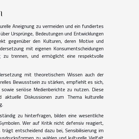
n
urelle Aneignung zu vermeiden und ein fundiertes
ung über Ursprünge, Bedeutungen und Entwicklungen
spekt gegenüber den Kulturen, deren Motive und
andersetzung mit eigenen Konsumentscheidungen
ng zu trennen, und ermöglicht eine respektvolle
ndersetzung mit theoretischem Wissen auch der
elles Bewusstsein zu stärken, empfiehlt es sich,
n sowie seriöse Medienberichte zu nutzen. Diese
 aktuelle Diskussionen zum Thema kulturelle
g.
tändig zu hinterfragen, bilden eine wesentliche
mbolen. Wer auf Kritik nicht defensiv reagiert,
 trägt entscheidend dazu bei, Sensibilisierung im
sdrucksformen zu wählen und kulturelle Vielfalt