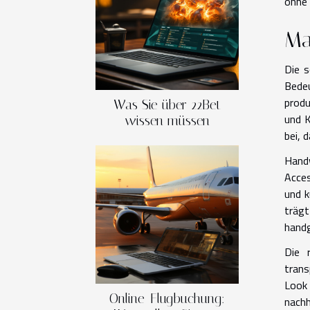
ohne 
Ma
Die s
Bedeu
produ
Was Sie über 22Bet
und K
wissen müssen
bei, 
Hand
Acces
und k
trägt
handg
Die 
trans
Look 
Online-Flugbuchung:
nach