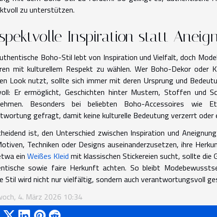
ktvoll zu unterstützen.
spektvolle Inspiration statt Anei
uthentische Boho-Stil lebt von Inspiration und Vielfalt, doch Mo
ren mit kulturellem Respekt zu wählen. Wer Boho-Dekor oder K
en Look nutzt, sollte sich immer mit deren Ursprung und Bedeutung 
oll: Er ermöglicht, Geschichten hinter Mustern, Stoffen und S
nehmen. Besonders bei beliebten Boho-Accessoires wie Et
twortung gefragt, damit keine kulturelle Bedeutung verzerrt oder 
heidend ist, den Unterschied zwischen Inspiration und Aneignung
otiven, Techniken oder Designs auseinanderzusetzen, ihre Herkunf
etwa ein
Weißes Kleid
mit klassischen Stickereien sucht, sollte di
ntische sowie faire Herkunft achten. So bleibt Modebewusstse
e Stil wird nicht nur vielfältig, sondern auch verantwortungsvoll ge
och, 4. März 2026 10:34